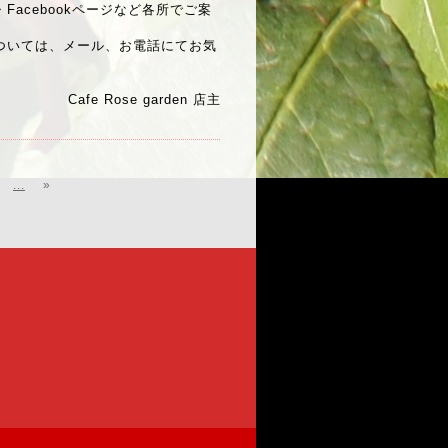
acebookページなど各所でご案
ついては、メール、お電話にてお気
Cafe Rose garden 店主
...
»