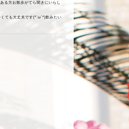
間ある方お散歩がてら聞きにいらし
ても大丈夫です(*´ω`*)飲みたい