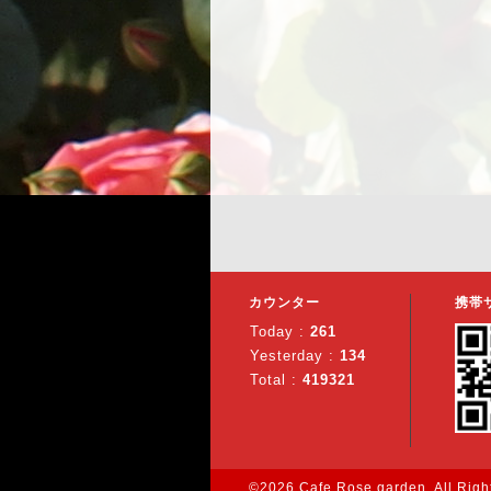
カウンター
携帯
Today :
261
Yesterday :
134
Total :
419321
©2026
Cafe Rose garden
. All Rig