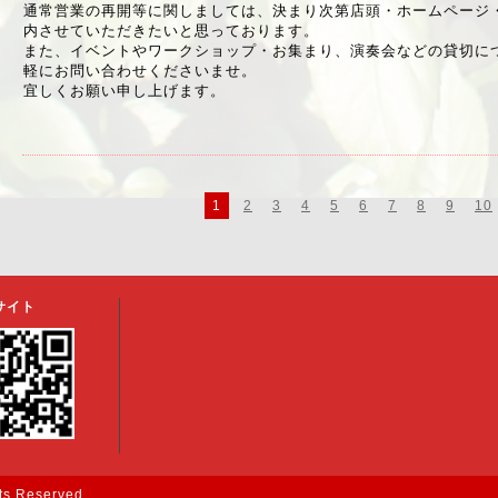
通常営業の再開等に関しましては、決まり次第店頭・ホームページ・F
内させていただきたいと思っております。
また、イベントやワークショップ・お集まり、演奏会などの貸切に
軽にお問い合わせくださいませ。
宜しくお願い申し上げます。
1
2
3
4
5
6
7
8
9
10
サイト
hts Reserved.